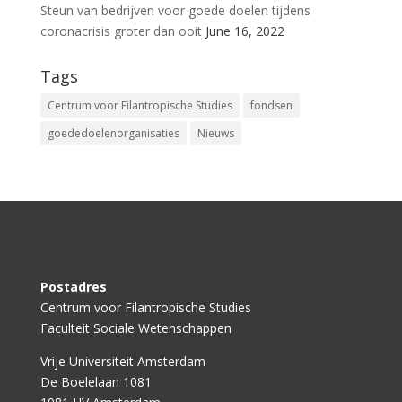
Steun van bedrijven voor goede doelen tijdens
coronacrisis groter dan ooit
June 16, 2022
Tags
Centrum voor Filantropische Studies
fondsen
goededoelenorganisaties
Nieuws
Postadres
Centrum voor Filantropische Studies
Faculteit Sociale Wetenschappen
Vrije Universiteit Amsterdam
De Boelelaan 1081