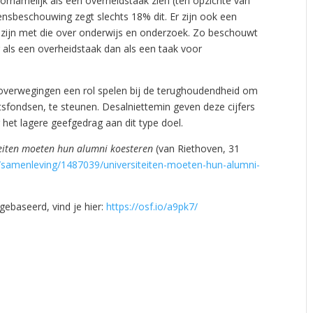
voornamelijk als een overheidstaak zien (ten opzichte van
ensbeschouwing zegt slechts 18% dit. Er zijn ook een
r zijn met die over onderwijs en onderzoek. Zo beschouwt
als een overheidstaak dan als een taak voor
re overwegingen een rol spelen bij de terughoudendheid om
sfondsen, te steunen. Desalniettemin geven deze cijfers
r het lagere geefgedrag aan dit type doel.
teiten moeten hun alumni koesteren
(van Riethoven, 31
nl/samenleving/1487039/universiteiten-moeten-hun-alumni-
ebaseerd, vind je hier:
https://osf.io/a9pk7/