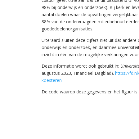
cultuur geeft 63% aan dat ze dit uitsluitend of 
98% bij onderwijs en onderzoek). Bij kerk en lev
aantal doelen waar de opvattingen vergelijkbaa
88% van de ondervraagden milieubehoud eerder 
goededoelenorganisaties.
Uiteraard sluiten deze cijfers niet uit dat ande
onderwijs en onderzoek, en daarmee universiteit
inzicht in één van de mogelijke verklaringen voo
Deze informatie wordt ook gebruikt in:
Universi
augustus 2023, Financieel Dagblad).
https://fd.
koesteren
De code waarop deze gegevens en het figuur is g