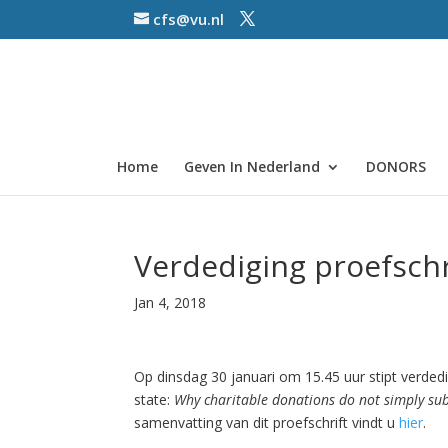
cfs@vu.nl
Home
Geven In Nederland
DONORS
Verdediging proefschri
Jan 4, 2018
Op dinsdag 30 januari om 15.45 uur stipt verdedig
state:
Why charitable donations do not simply su
samenvatting van dit proefschrift vindt u
hier
.